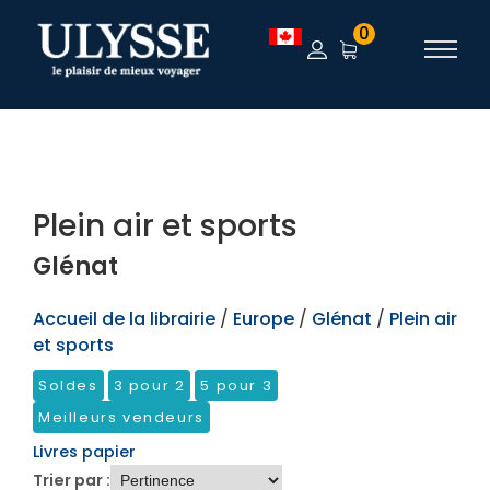
TEST
0
Plein air et sports
Glénat
Accueil de la librairie
/
Europe
/
Glénat
/
Plein air
et sports
Soldes
3 pour 2
5 pour 3
Meilleurs vendeurs
Livres papier
Trier par :