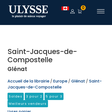
TEST
0
Saint-Jacques-de-
Compostelle
Glénat
Accueil de la librairie
/
Europe
/
Glénat
/
Saint-
Jacques-de-Compostelle
Soldes
3 pour 2
5 pour 3
Meilleurs vendeurs
Livres papier