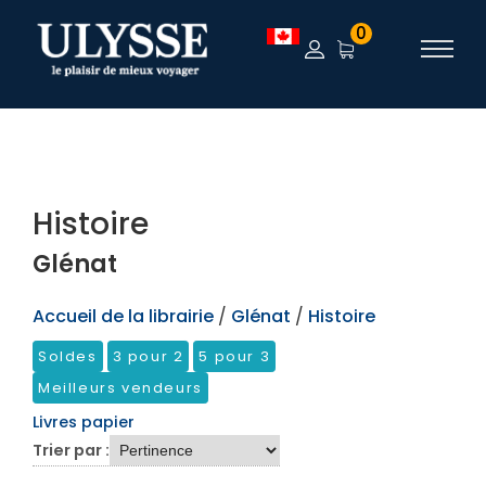
TEST
0
Histoire
Glénat
Accueil de la librairie
/
Glénat
/
Histoire
Soldes
3 pour 2
5 pour 3
Meilleurs vendeurs
Livres papier
Trier par :