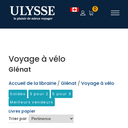
TEST
0
Voyage à vélo
Glénat
Accueil de la librairie
/
Glénat
/
Voyage à vélo
Soldes
3 pour 2
5 pour 3
Meilleurs vendeurs
Livres papier
Trier par :