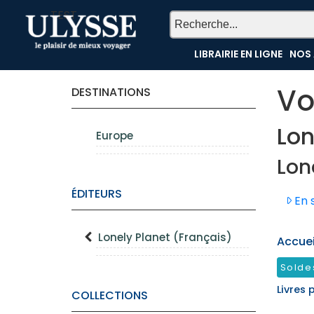
TEST
LIBRAIRIE EN LIGNE
NOS 
Vo
DESTINATIONS
Lon
Europe
Lon
ÉDITEURS
En s
Lonely Planet (Français)
Accueil
Solde
Livres 
COLLECTIONS