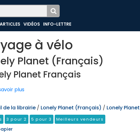
ARTICLES
VIDÉOS
INFO-LETTRE
yage à vélo
ely Planet (Français)
ely Planet Français
avoir plus
 de la librairie
/
Lonely Planet (Français)
/
Lonely Planet
s
3 pour 2
5 pour 3
Meilleurs vendeurs
papier