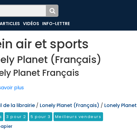
ARTICLES
VIDÉOS
INFO-LETTRE
ein air et sports
ely Planet (Français)
ely Planet Français
avoir plus
 de la librairie
/
Lonely Planet (Français)
/
Lonely Planet
s
3 pour 2
5 pour 3
Meilleurs vendeurs
papier