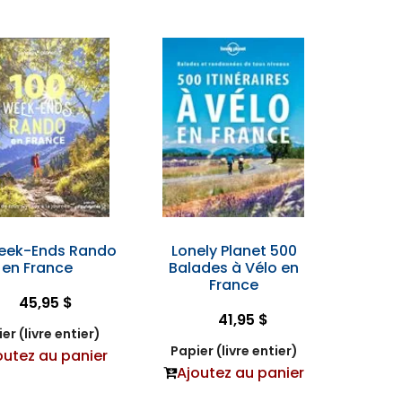
eek-Ends Rando
Lonely Planet 500
en France
Balades à Vélo en
France
45,95 $
41,95 $
er (livre entier)
Papier (livre entier)
outez au panier
Ajoutez au panier