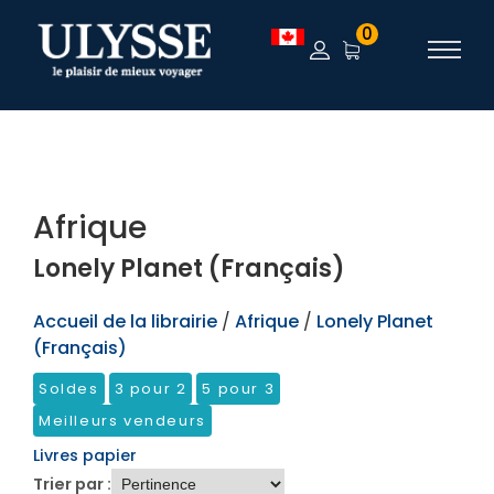
TEST
0
Afrique
Lonely Planet (Français)
Accueil de la librairie
/
Afrique
/
Lonely Planet
(Français)
Soldes
3 pour 2
5 pour 3
Meilleurs vendeurs
Livres papier
Trier par :