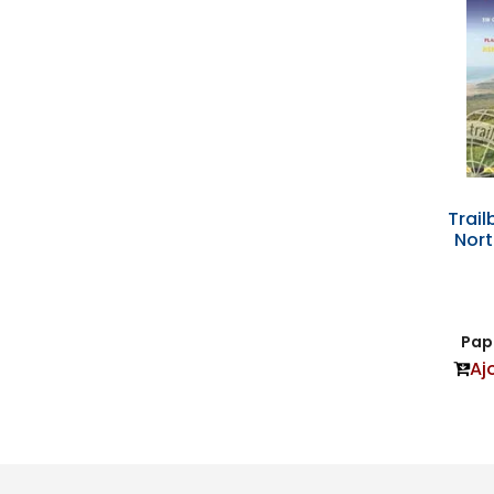
Trail
Nor
Papi
Aj