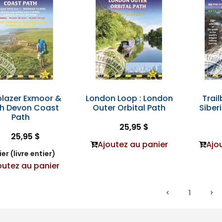
blazer Exmoor &
London Loop : London
Trail
th Devon Coast
Outer Orbital Path
Sibe
Path
25,95 $
25,95 $
Ajoutez au panier
Ajo
er (livre entier)
outez au panier
1