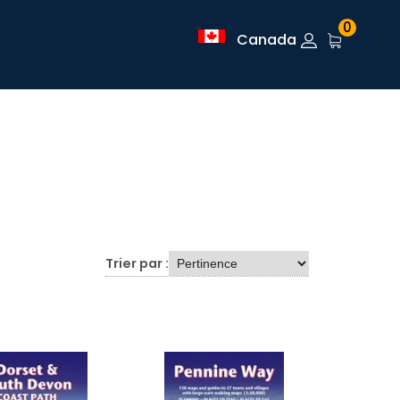
0
Canada
Trier par :