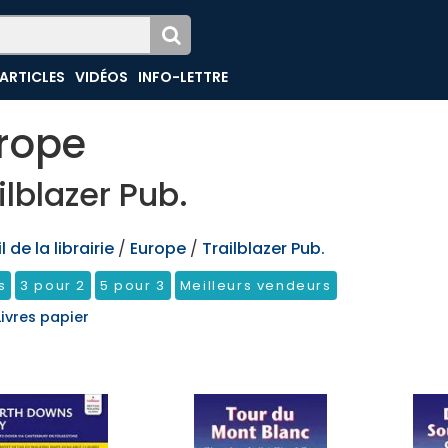
ARTICLES
VIDÉOS
INFO-LETTRE
rope
ilblazer Pub.
 de la librairie
/
Europe
/
Trailblazer Pub.
s
3 pour 2
5 pour 3
Meilleurs vendeurs
Livres papier