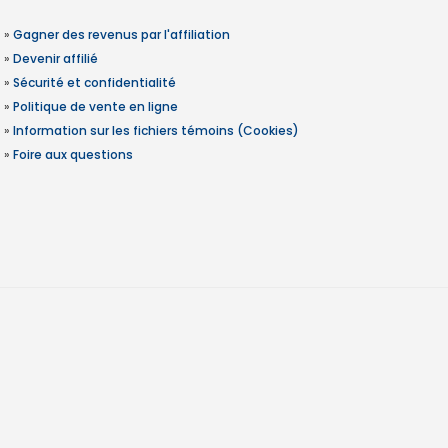
»
Gagner des revenus par l'affiliation
»
Devenir affilié
»
Sécurité et confidentialité
»
Politique de vente en ligne
»
Information sur les fichiers témoins (Cookies)
»
Foire aux questions