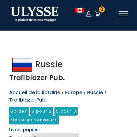
TEST
0
Russie
Trailblazer Pub.
Accueil de la librairie
/
Europe
/
Russie
/
Trailblazer Pub.
Soldes
3 pour 2
5 pour 3
Meilleurs vendeurs
Livres papier