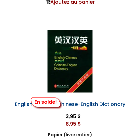
Ajoutez au panier
En solde!
English-Chinese Chinese-English Dictionary
3,95 $
8,95 $
Papier (livre entier)