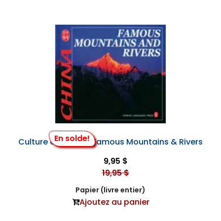
En solde!
Culture of China's Famous Mountains & Rivers
9,95 $
19,95 $
Papier (livre entier)
Ajoutez au panier