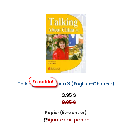
En solde!
Talking About China 3 (English-Chinese)
3,95 $
9,95 $
Papier (livre entier)
Ajoutez au panier