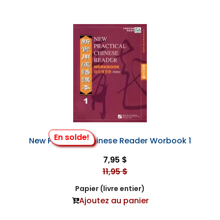
En solde!
New Practical Chinese Reader Worbook 1
7,95 $
11,95 $
Papier (livre entier)
Ajoutez au panier