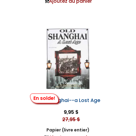
Ajoutez au panier
En solde!
Old Shanghai--a Lost Age
9,95 $
27,95 $
Papier (livre entier)