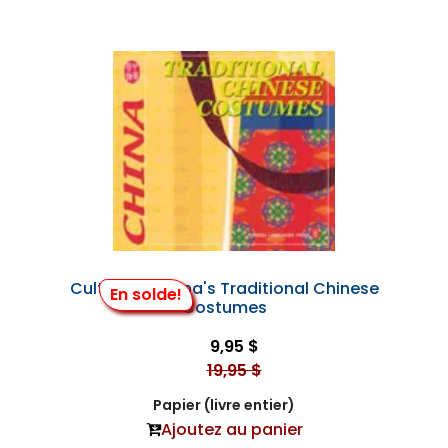
Culture of China's Traditional Chinese
En solde!
Costumes
9,95 $
19,95 $
Papier (livre entier)
Ajoutez au panier