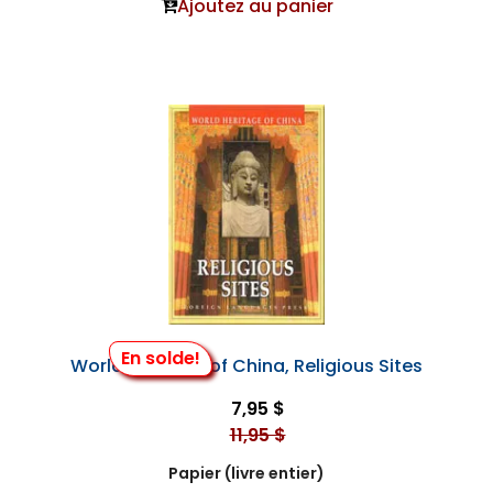
Ajoutez au panier
En solde!
World Heritage of China, Religious Sites
7,95 $
11,95 $
Papier (livre entier)