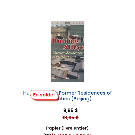
Hutong Alleys: Former Residences of
En solde!
Celebrities (Beijing)
9,95 $
18,95 $
Papier (livre entier)