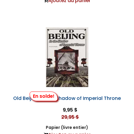
Ajoutez au panier
En solde!
Old Beijing, in the Shadow of Imperial Throne
9,95 $
29,95 $
Papier (livre entier)