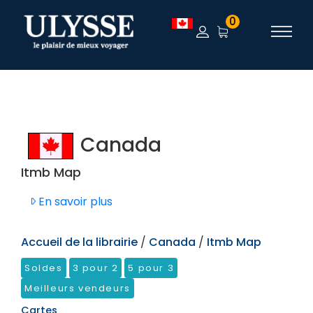
TEST
0
Canada
Itmb Map
En savoir plus
Accueil de la librairie
/
Canada
/
Itmb Map
Soldes
3 pour 2
5 pour 3
Meilleurs vendeurs
Cartes