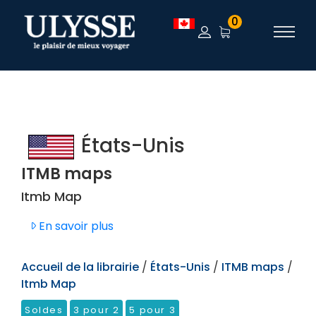
TEST
0
États-Unis
ITMB maps
Itmb Map
En savoir plus
Accueil de la librairie
/
États-Unis
/
ITMB maps
/
Itmb Map
Soldes
3 pour 2
5 pour 3