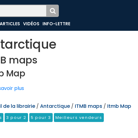
ARTICLES
VIDÉOS
INFO-LETTRE
tarctique
MB maps
b Map
avoir plus
 de la librairie
/
Antarctique
/
ITMB maps
/
Itmb Map
s
3 pour 2
5 pour 3
Meilleurs vendeurs