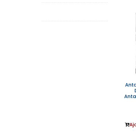
Anta
Anta
Aj