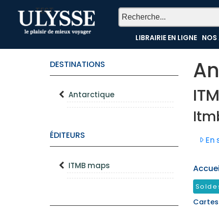
TEST
LIBRAIRIE EN LIGNE
NOS 
An
DESTINATIONS
IT
Antarctique
Itm
ÉDITEURS
En s
ITMB maps
Accueil
Solde
Cartes