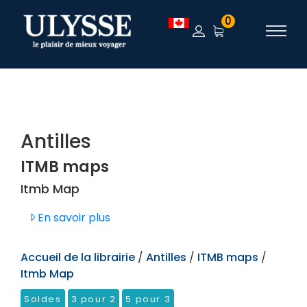
TEST
0
Antilles
ITMB maps
Itmb Map
En savoir plus
Accueil de la librairie
/
Antilles
/
ITMB maps
/
Itmb Map
Soldes
3 pour 2
5 pour 3