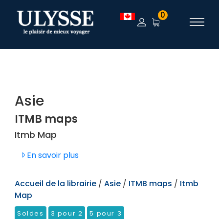
TEST
0
Asie
ITMB maps
Itmb Map
En savoir plus
Accueil de la librairie
/
Asie
/
ITMB maps
/
Itmb
Map
Soldes
3 pour 2
5 pour 3