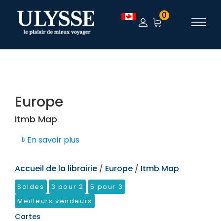
TEST
0
Europe
Itmb Map
En savoir plus
Accueil de la librairie
/
Europe
/
Itmb Map
Soldes
3 pour 2
5 pour 3
Meilleurs vendeurs
Cartes