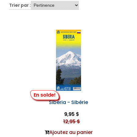
Trier par :
En solde!
Siberia - Sibérie
9,95 $
12,95 $
Ajoutez au panier