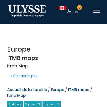
TEST
0
Europe
ITMB maps
Itmb Map
En savoir plus
Accueil de la librairie
/
Europe
/
ITMB maps
/
Itmb Map
Soldes
3 pour 2
5 pour 3