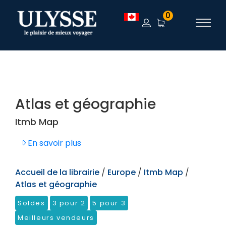
TEST
0
Atlas et géographie
Itmb Map
En savoir plus
Accueil de la librairie
/
Europe
/
Itmb Map
/
Atlas et géographie
Soldes
3 pour 2
5 pour 3
Meilleurs vendeurs