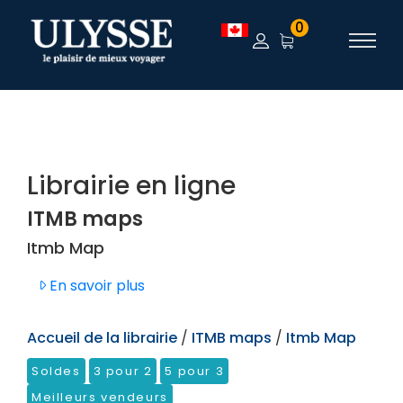
TEST
0
Librairie en ligne
ITMB maps
Itmb Map
En savoir plus
Accueil de la librairie
/
ITMB maps
/
Itmb Map
Soldes
3 pour 2
5 pour 3
Meilleurs vendeurs