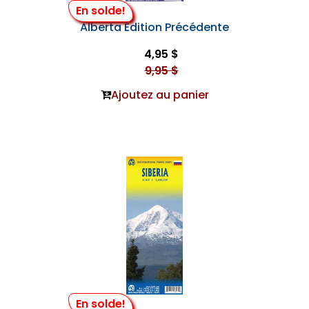
En solde!
Alberta Édition Précédente
4,95 $
9,95 $
Ajoutez au panier
En solde!