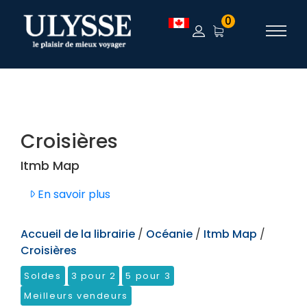
TEST
0
Croisières
Itmb Map
En savoir plus
Accueil de la librairie
/
Océanie
/
Itmb Map
/
Croisières
Soldes
3 pour 2
5 pour 3
Meilleurs vendeurs