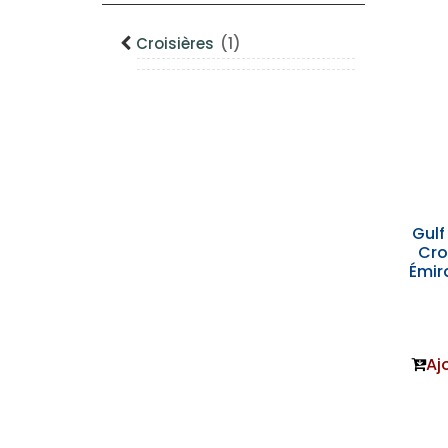
Croisières
(1)
Gulf
Cro
Émir
Aj