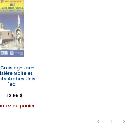
 Cruising-Uae-
isière Golfe et
ats Arabes Unis
1ed
13,95 $
outez au panier
1