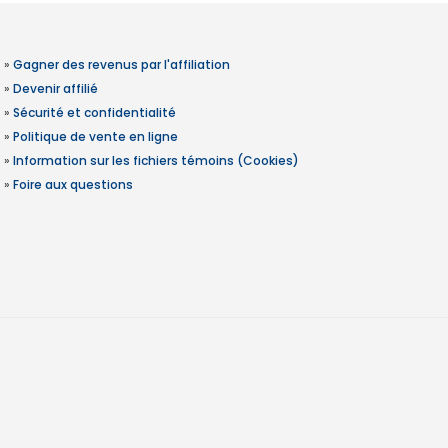
»
Gagner des revenus par l'affiliation
»
Devenir affilié
»
Sécurité et confidentialité
»
Politique de vente en ligne
»
Information sur les fichiers témoins (Cookies)
»
Foire aux questions