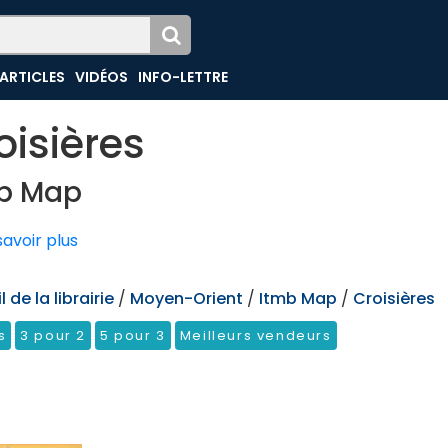
ARTICLES
VIDÉOS
INFO-LETTRE
oisières
b Map
avoir plus
 de la librairie
/
Moyen-Orient
/
Itmb Map
/
Croisières
s
3 pour 2
5 pour 3
Meilleurs vendeurs