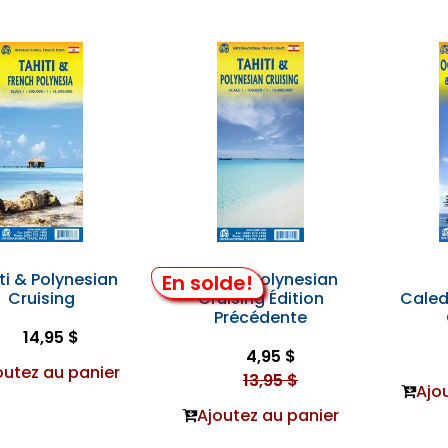
ti & Polynesian
Tahiti & Polynesian
En solde!
Cruising
Cruising Édition
Caled
Précédente
14,95 $
4,95 $
outez au panier
13,95 $
Ajo
Ajoutez au panier