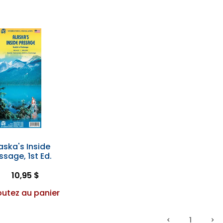
aska's Inside
ssage, 1st Ed.
10,95 $
outez au panier
1