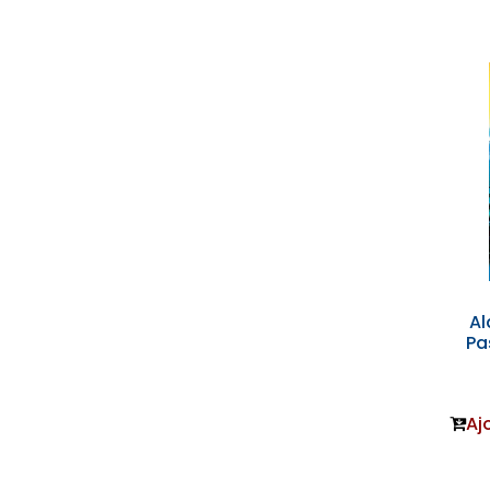
Al
Pa
Aj