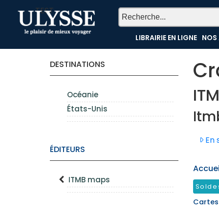
TEST
LIBRAIRIE EN LIGNE
NOS 
Cr
DESTINATIONS
IT
Océanie
États-Unis
Itm
En s
ÉDITEURS
Accueil
ITMB maps
Solde
Cartes