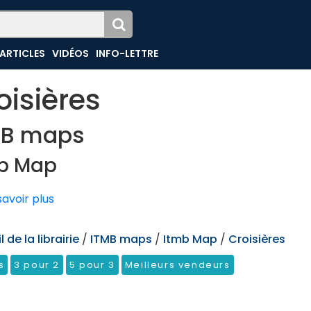
ARTICLES
VIDÉOS
INFO-LETTRE
oisières
MB maps
b Map
avoir plus
 de la librairie
/
ITMB maps
/
Itmb Map
/
Croisières
s
3 pour 2
5 pour 3
Meilleurs vendeurs