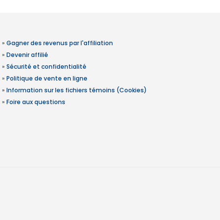
»
Gagner des revenus par l'affiliation
»
Devenir affilié
»
Sécurité et confidentialité
»
Politique de vente en ligne
»
Information sur les fichiers témoins (Cookies)
»
Foire aux questions