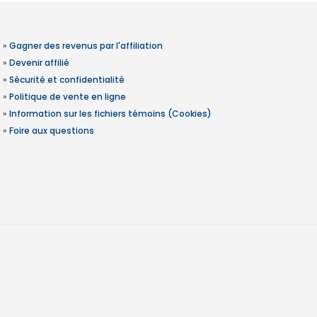
»
Gagner des revenus par l'affiliation
»
Devenir affilié
»
Sécurité et confidentialité
»
Politique de vente en ligne
»
Information sur les fichiers témoins (Cookies)
»
Foire aux questions