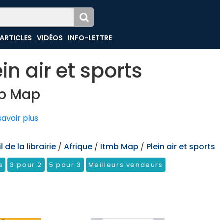
ARTICLES
VIDÉOS
INFO-LETTRE
ein air et sports
b Map
avoir plus
 de la librairie
/
Afrique
/
Itmb Map
/
Plein air et sports
s
3 pour 2
5 pour 3
Meilleurs vendeurs