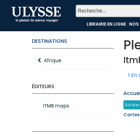
TEST
LIBRAIRIE EN LIGNE
NOS 
Pl
DESTINATIONS
Itm
Afrique
En s
ÉDITEURS
Accueil
Solde
ITMB maps
Cartes