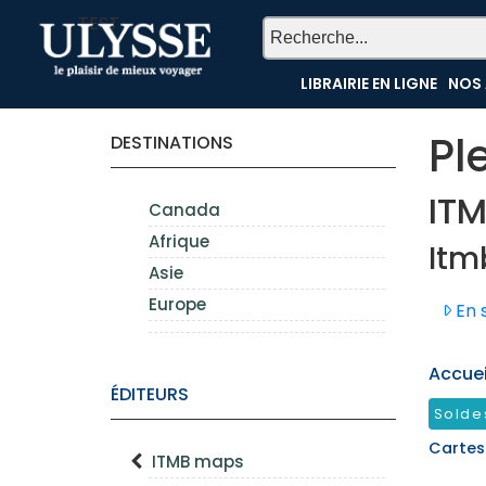
TEST
LIBRAIRIE EN LIGNE
NOS 
Pl
DESTINATIONS
IT
Canada
Afrique
Itm
Asie
Europe
En s
Accueil
ÉDITEURS
Solde
Cartes
ITMB maps