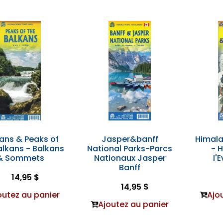
ans & Peaks of
Jasper&banff
Himala
alkans - Balkans
National Parks-Parcs
- 
& Sommets
Nationaux Jasper
l'
Banff
14,95 $
14,95 $
outez au panier
Ajo
Ajoutez au panier