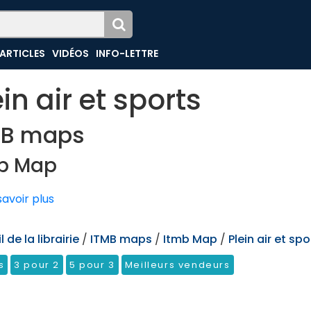
ARTICLES
VIDÉOS
INFO-LETTRE
ein air et sports
MB maps
b Map
avoir plus
 de la librairie
/
ITMB maps
/
Itmb Map
/
Plein air et spo
s
3 pour 2
5 pour 3
Meilleurs vendeurs