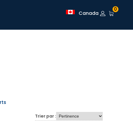
0
Canada
rts
Trier par :