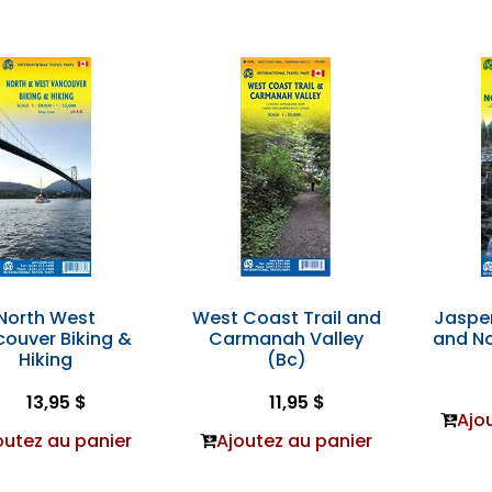
North West
West Coast Trail and
Jasper
ouver Biking &
Carmanah Valley
and No
Hiking
(Bc)
13,95 $
11,95 $
Ajo
outez au panier
Ajoutez au panier