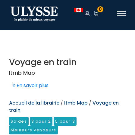
TEST
0
Voyage en train
Itmb Map
En savoir plus
Accueil de la librairie
/
Itmb Map
/
Voyage en
train
Soldes
3 pour 2
5 pour 3
Meilleurs vendeurs