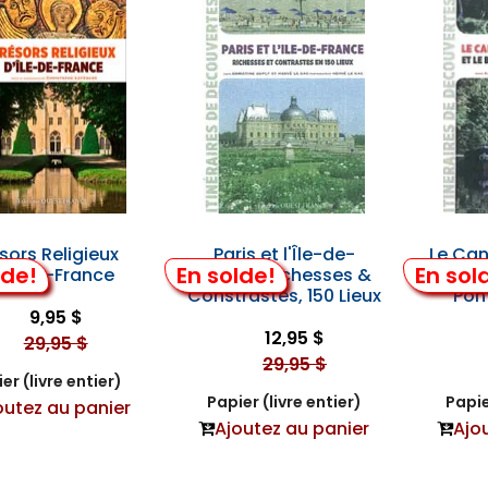
sors Religieux
Paris et l'Île-de-
Le Can
lde!
En solde!
En sol
Île-de-France
France, Richesses &
Brest 
Constrastes, 150 Lieux
Pon
9,95 $
12,95 $
29,95 $
29,95 $
er (livre entier)
Papier (livre entier)
Papie
outez au panier
Ajoutez au panier
Ajo