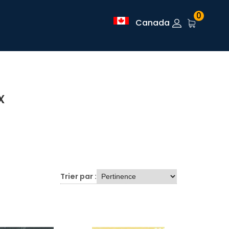
0
Canada
x
Trier par :