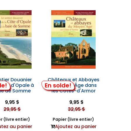
ntier Douanier
Châteaux et Abbayes
de!
En solde!
Côte d'Opale à
du Moyen Âge dans
aie de Somme
les Côtes-d'Armor
9,95 $
9,95 $
29,95 $
32,95 $
r (livre entier)
Papier (livre entier)
utez au panier
Ajoutez au panier