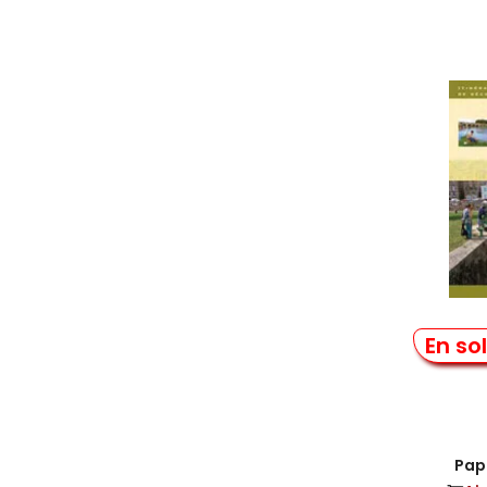
Le Ca
En so
Papi