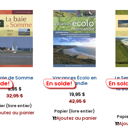
Baie de Somme
Vacances Écolo en
Le Se
lde!
En solde!
En sol
Normandie
de la 
la B
9,95 $
19,95 $
32,95 $
42,95 $
er (livre entier)
Papier (livre entier)
outez au panier
Papie
Ajoutez au panier
Ajo