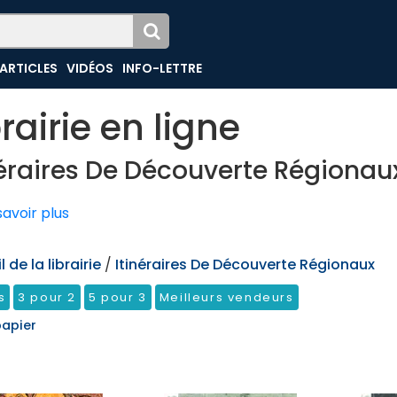
ARTICLES
VIDÉOS
INFO-LETTRE
brairie en ligne
néraires De Découverte Régionau
avoir plus
 de la librairie
/
Itinéraires De Découverte Régionaux
s
3 pour 2
5 pour 3
Meilleurs vendeurs
papier