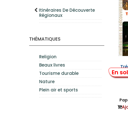
Itinéraires De Découverte
Régionaux
THÉMATIQUES
Religion
Beaux livres
Tré
En so
d'
Tourisme durable
Nature
Plein air et sports
Papi
Aj