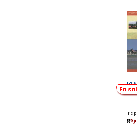
La 
En so
Papi
Aj