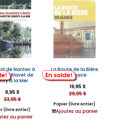
al de Nantes à
La Route de la Bière
de!
En solde!
et le Blavet de
en Alsace
tivy à la Mer
19,95 $
9,95 $
29,95 $
33,95 $
Papier (livre entier)
r (livre entier)
Ajoutez au panier
utez au panier