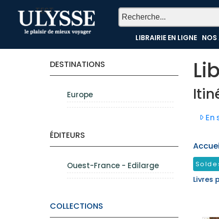
TEST
LIBRAIRIE EN LIGNE
NOS 
Li
DESTINATIONS
Iti
Europe
En s
ÉDITEURS
Accueil
Solde
Ouest-France - Edilarge
Livres 
COLLECTIONS