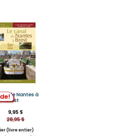
nal de Nantes à
lde!
Brest
9,95 $
28,95 $
er (livre entier)