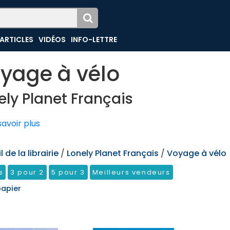
ARTICLES
VIDÉOS
INFO-LETTRE
yage à vélo
ely Planet Français
avoir plus
 de la librairie
/
Lonely Planet Français
/
Voyage à vélo
s
3 pour 2
5 pour 3
Meilleurs vendeurs
papier