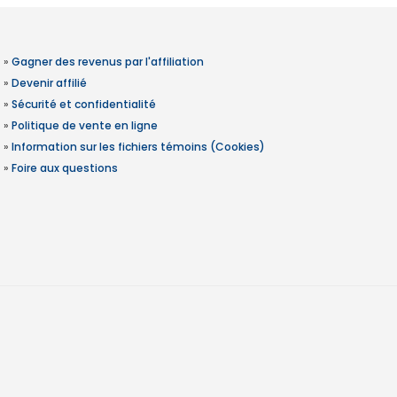
»
Gagner des revenus par l'affiliation
»
Devenir affilié
»
Sécurité et confidentialité
»
Politique de vente en ligne
»
Information sur les fichiers témoins (Cookies)
»
Foire aux questions