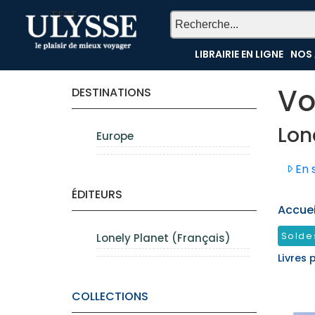
TEST
LIBRAIRIE EN LIGNE
NOS 
Vo
DESTINATIONS
Lon
Europe
En s
ÉDITEURS
Accueil
Solde
Lonely Planet (Français)
Livres 
COLLECTIONS