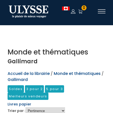
TEST
0
Monde et thématiques
Gallimard
Accueil de la librairie
/
Monde et thématiques
/
Gallimard
Soldes
3 pour 2
5 pour 3
Meilleurs vendeurs
Livres papier
Trier par :