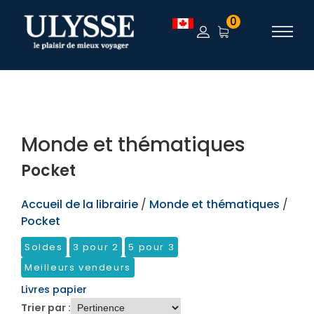
TEST
0
Monde et thématiques
Pocket
Accueil de la librairie
/
Monde et thématiques
/
Pocket
Soldes
3 pour 2
5 pour 3
Meilleurs vendeurs
Livres papier
Trier par :