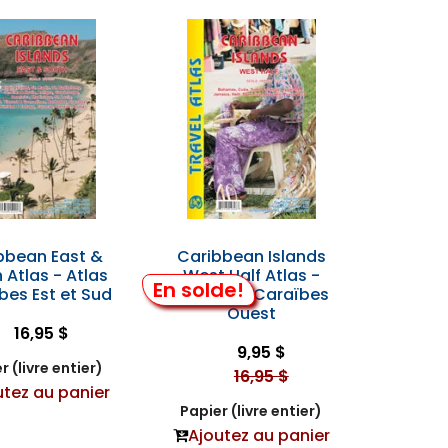
bbean East &
Caribbean Islands
 Atlas - Atlas
West Half Atlas -
En solde!
bes Est et Sud
Atlas des Caraïbes
Ouest
16,95 $
9,95 $
r (livre entier)
16,95 $
utez au panier
Papier (livre entier)
Ajoutez au panier