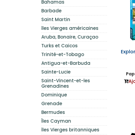
Bahamas
Barbade
Saint Martin
îles Vierges américaines
Aruba, Bonaire, Curaçao
Turks et Caicos
Explo
Trinité-et-Tobago
Antigua-et-Barbuda
Sainte-Lucie
Papi
Saint-Vincent-et-les
Aj
Grenadines
Dominique
Grenade
Bermudes
Îles Cayman
îles Vierges britanniques