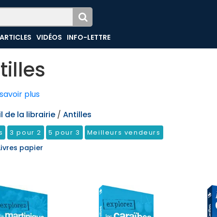
ARTICLES
VIDÉOS
INFO-LETTRE
tilles
savoir plus
 de la librairie
/
Antilles
s
3 pour 2
5 pour 3
Meilleurs vendeurs
Livres papier