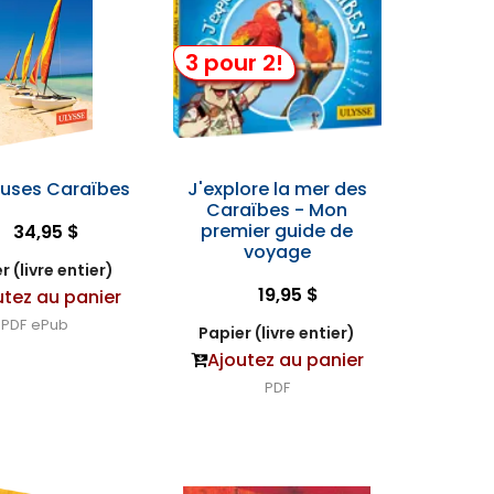
3 pour 2!
euses Caraïbes
J'explore la mer des
Caraïbes - Mon
premier guide de
34,95 $
voyage
r (livre entier)
19,95 $
utez au panier
PDF
ePub
Papier (livre entier)
Ajoutez au panier
PDF