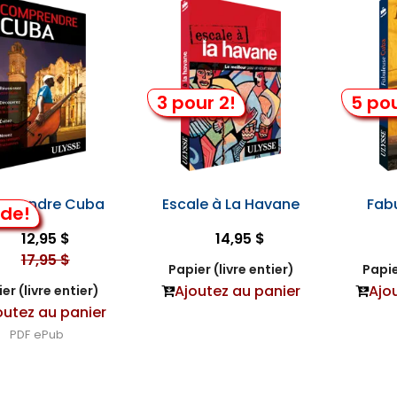
3 pour 2!
5 pou
prendre Cuba
Escale à La Havane
Fab
lde!
12,95 $
14,95 $
17,95 $
Papier (livre entier)
Papie
Ajoutez au panier
Ajo
er (livre entier)
outez au panier
PDF
ePub