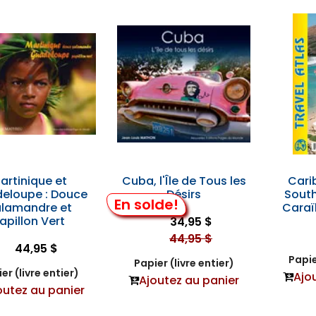
artinique et
Cuba, l'Île de Tous les
Cari
eloupe : Douce
Désirs
South
En solde!
lamandre et
Caraï
apillon Vert
34,95 $
44,95 $
44,95 $
Papie
Papier (livre entier)
er (livre entier)
Ajo
Ajoutez au panier
outez au panier