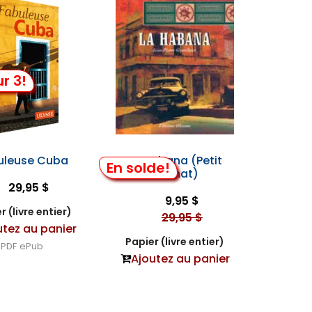
r 3!
uleuse Cuba
La Habana (Petit
En solde!
Format)
29,95 $
9,95 $
r (livre entier)
29,95 $
utez au panier
Papier (livre entier)
PDF
ePub
Ajoutez au panier