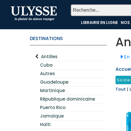
TEST
LIBRAIRIE EN LIGNE
NOS 
An
DESTINATIONS
Antilles
En 
Cuba
Accueil
Autres
Solde
Guadeloupe
Tout
|
Martinique
République dominicaine
Puerto Rico
Jamaïque
Haïti