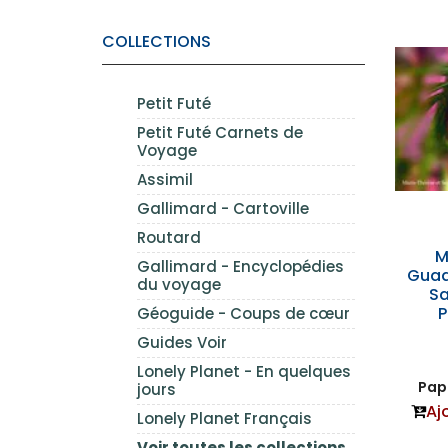
COLLECTIONS
Petit Futé
Petit Futé Carnets de
Voyage
Assimil
Gallimard - Cartoville
Routard
M
Gallimard - Encyclopédies
Guad
du voyage
Sa
P
Géoguide - Coups de cœur
Guides Voir
Lonely Planet - En quelques
Papi
jours
Aj
Lonely Planet Français
Voir toutes les collections