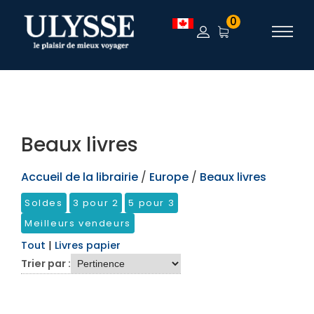
TEST
0
Beaux livres
Accueil de la librairie
/
Europe
/
Beaux livres
Soldes
3 pour 2
5 pour 3
Meilleurs vendeurs
Tout
|
Livres papier
Trier par :