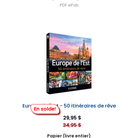
PDF
ePub
Europe de l'Est - 50 itinéraires de rêve
En solde!
29,95 $
34,95 $
Papier (livre entier)