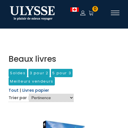
TEST
0
Beaux livres
Soldes
3 pour 2
5 pour 3
Meilleurs vendeurs
Tout
|
Livres papier
Trier par :