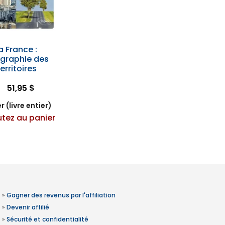
a France :
graphie des
erritoires
51,95 $
r (livre entier)
utez au panier
»
Gagner des revenus par l'affiliation
»
Devenir affilié
»
Sécurité et confidentialité