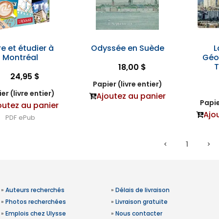
re et étudier à
Odyssée en Suède
L
Montréal
Géo
T
18,00 $
24,95 $
Papier (livre entier)
er (livre entier)
Ajoutez au panier
Papie
outez au panier
Ajo
PDF
ePub
1
»
Auteurs recherchés
»
Délais de livraison
»
Photos recherchées
»
Livraison gratuite
»
Emplois chez Ulysse
»
Nous contacter