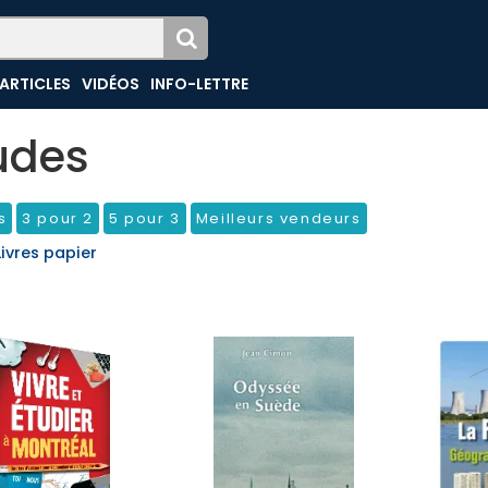
ARTICLES
VIDÉOS
INFO-LETTRE
udes
s
3 pour 2
5 pour 3
Meilleurs vendeurs
Livres papier