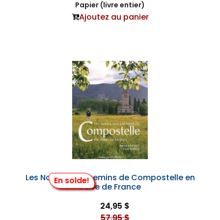
Papier (livre entier)
Ajoutez au panier
Les Nouveaux Chemins de Compostelle en
En solde!
Terre de France
24,95 $
57,95 $