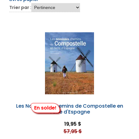
Trier par :
Les Nouveaux Chemins de Compostelle en
En solde!
Terre d'Espagne
19,95 $
57,95 $