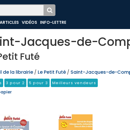
ARTICLES
VIDÉOS
INFO-LETTRE
int-Jacques-de-Comp
Petit Futé
 de la librairie
/
Le Petit Futé
/
Saint-Jacques-de-Comp
s
3 pour 2
5 pour 3
Meilleurs vendeurs
papier