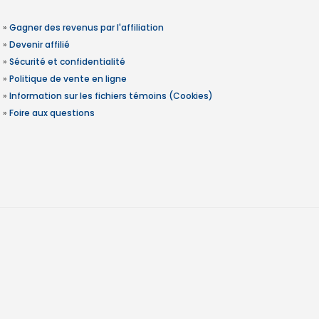
»
Gagner des revenus par l'affiliation
»
Devenir affilié
»
Sécurité et confidentialité
»
Politique de vente en ligne
»
Information sur les fichiers témoins (Cookies)
»
Foire aux questions