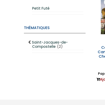
Petit Futé
THÉMATIQUES
Saint-Jacques-de-
Compostelle
(2)
C
Cam
Ch
Papi
Aj