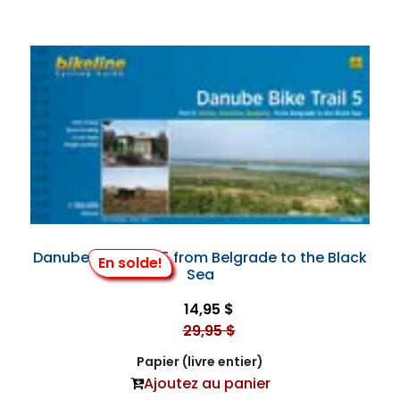
Danube Bike Trail 5 from Belgrade to the Black
En solde!
Sea
14,95 $
29,95 $
Papier (livre entier)
Ajoutez au panier