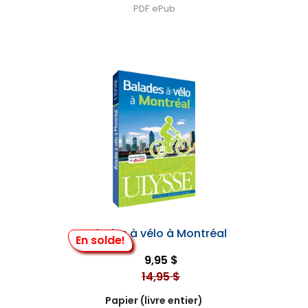
PDF
ePub
Balades à vélo à Montréal
En solde!
9,95 $
14,95 $
Papier (livre entier)