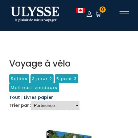
TEST
0
Voyage à vélo
Soldes
3 pour 2
5 pour 3
Meilleurs vendeurs
Tout
|
Livres papier
Trier par :