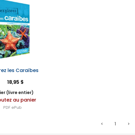
rez les Caraïbes
18,95 $
er (livre entier)
outez au panier
PDF
ePub
1