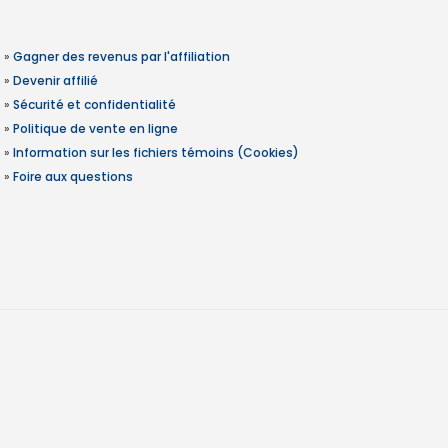
»
Gagner des revenus par l'affiliation
»
Devenir affilié
»
Sécurité et confidentialité
»
Politique de vente en ligne
»
Information sur les fichiers témoins (Cookies)
»
Foire aux questions