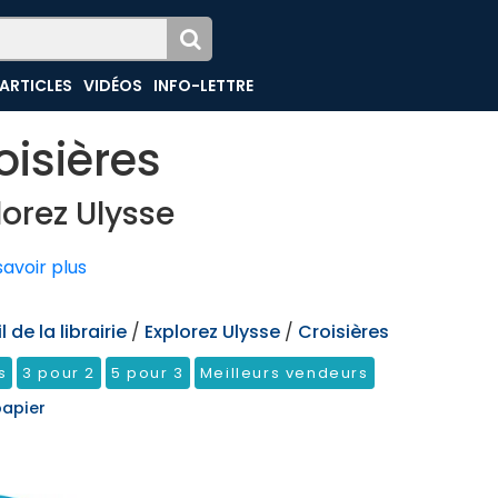
ARTICLES
VIDÉOS
INFO-LETTRE
oisières
lorez Ulysse
avoir plus
 de la librairie
/
Explorez Ulysse
/
Croisières
s
3 pour 2
5 pour 3
Meilleurs vendeurs
papier