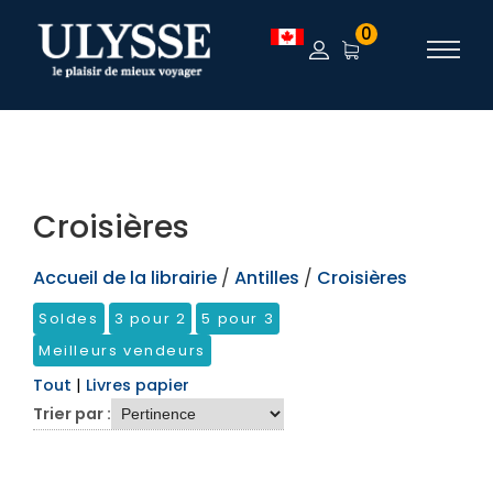
TEST
0
Croisières
Accueil de la librairie
/
Antilles
/
Croisières
Soldes
3 pour 2
5 pour 3
Meilleurs vendeurs
Tout
|
Livres papier
Trier par :