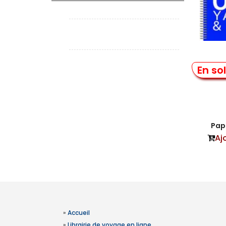
U
En so
Papi
Aj
»
Accueil
»
Librairie de voyage en ligne