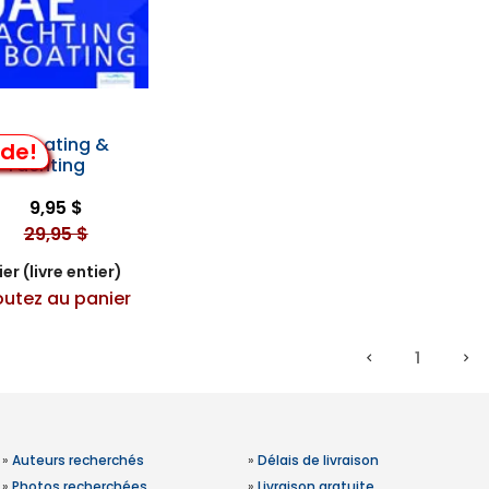
ae Boating &
lde!
Yachting
9,95 $
29,95 $
er (livre entier)
outez au panier
1
»
Auteurs recherchés
»
Délais de livraison
»
Photos recherchées
»
Livraison gratuite