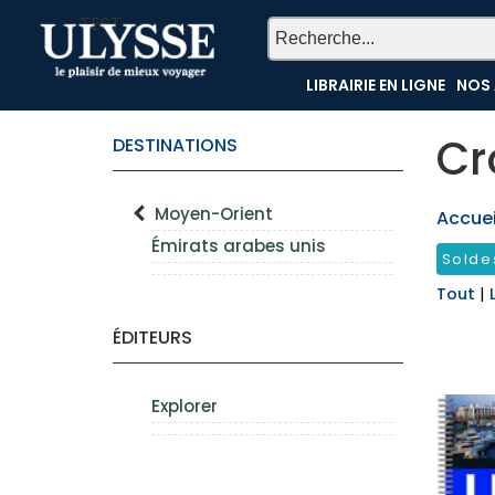
TEST
LIBRAIRIE EN LIGNE
NOS 
Cr
DESTINATIONS
Moyen-Orient
Accueil
Émirats arabes unis
Solde
Tout
|
ÉDITEURS
Explorer