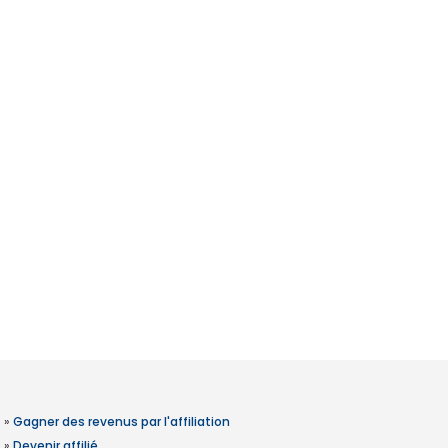
»
Gagner des revenus par l'affiliation
»
Devenir affilié