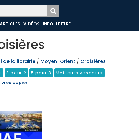
ARTICLES
VIDÉOS
INFO-LETTRE
oisières
 de la librairie
/
Moyen-Orient
/
Croisières
s
3 pour 2
5 pour 3
Meilleurs vendeurs
Livres papier