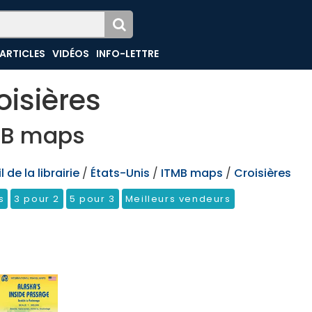
ARTICLES
VIDÉOS
INFO-LETTRE
oisières
MB maps
 de la librairie
/
États-Unis
/
ITMB maps
/
Croisières
s
3 pour 2
5 pour 3
Meilleurs vendeurs