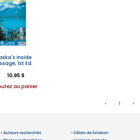
aska's Inside
ssage, 1st Ed.
10,95 $
outez au panier
1
»
Auteurs recherchés
»
Délais de livraison