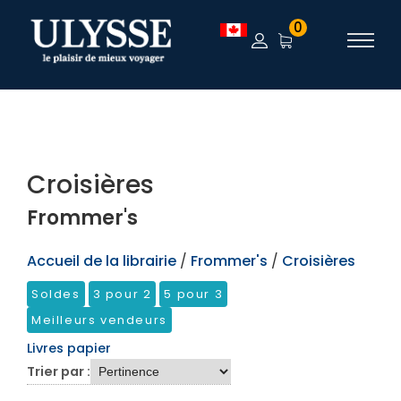
TEST
0
Croisières
Frommer's
Accueil de la librairie
/
Frommer's
/
Croisières
Soldes
3 pour 2
5 pour 3
Meilleurs vendeurs
Livres papier
Trier par :