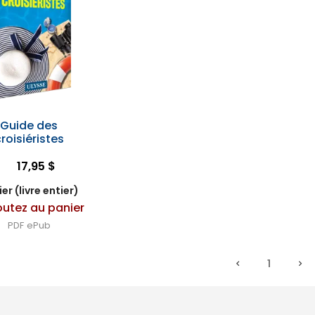
Guide des
roisiéristes
17,95 $
er (livre entier)
outez au panier
PDF
ePub
1