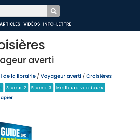
ARTICLES
VIDÉOS
INFO-LETTRE
oisières
ageur averti
 de la librairie
/
Voyageur averti
/
Croisières
s
3 pour 2
5 pour 3
Meilleurs vendeurs
papier