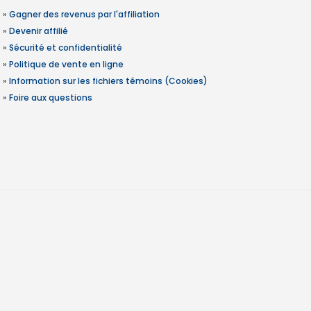
»
Gagner des revenus par l'affiliation
»
Devenir affilié
»
Sécurité et confidentialité
»
Politique de vente en ligne
»
Information sur les fichiers témoins (Cookies)
»
Foire aux questions