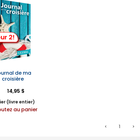
ur 2!
ournal de ma
croisière
14,95 $
er (livre entier)
outez au panier
1