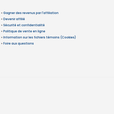
»
Gagner des revenus par l'affiliation
»
Devenir affilié
»
Sécurité et confidentialité
»
Politique de vente en ligne
»
Information sur les fichiers témoins (Cookies)
»
Foire aux questions