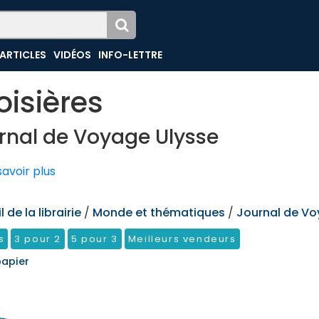
ARTICLES
VIDÉOS
INFO-LETTRE
oisières
rnal de Voyage Ulysse
avoir plus
 de la librairie
/
Monde et thématiques
/
Journal de Vo
s
3 pour 2
5 pour 3
Meilleurs vendeurs
papier