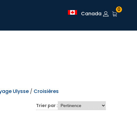
0
Canada
yage Ulysse
/
Croisières
Trier par :