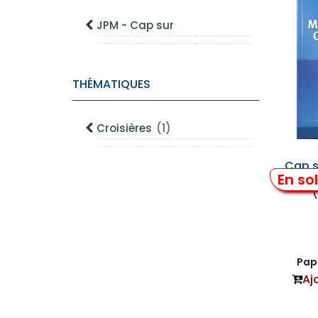
JPM - Cap sur
THÉMATIQUES
Croisières
(1)
Cap s
En so
Papi
Aj