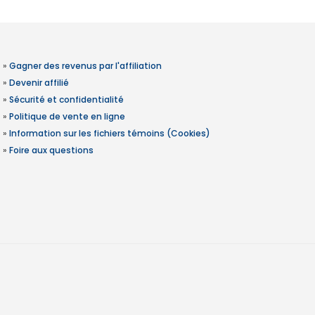
»
Gagner des revenus par l'affiliation
»
Devenir affilié
»
Sécurité et confidentialité
»
Politique de vente en ligne
»
Information sur les fichiers témoins (Cookies)
»
Foire aux questions