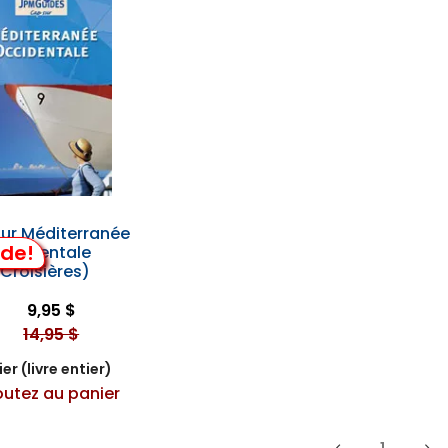
ur Méditerranée
lde!
Occidentale
(Croisières)
9,95 $
14,95 $
er (livre entier)
outez au panier