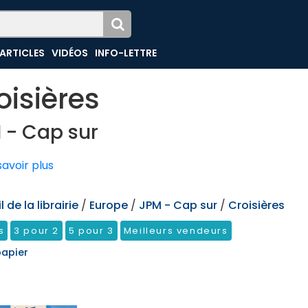
ARTICLES
VIDÉOS
INFO-LETTRE
oisières
 - Cap sur
avoir plus
 de la librairie
/
Europe
/
JPM - Cap sur
/
Croisières
s
3 pour 2
5 pour 3
Meilleurs vendeurs
papier