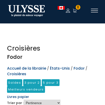
TEST
0
Croisières
Fodor
Accueil de la librairie
/
États-Unis
/
Fodor
/
Croisières
Soldes
3 pour 2
5 pour 3
Meilleurs vendeurs
Livres papier
Trier par :