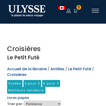
TEST
0
Croisières
Le Petit Futé
Accueil de la librairie
/
Antilles
/
Le Petit Futé
/
Croisières
Soldes
3 pour 2
5 pour 3
Meilleurs vendeurs
Livres papier
Trier par :