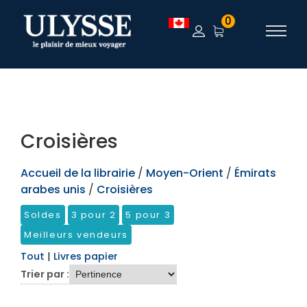
TEST
0
Croisières
Accueil de la librairie
/
Moyen-Orient
/
Émirats
arabes unis
/
Croisières
Soldes
3 pour 2
5 pour 3
Meilleurs vendeurs
Tout
|
Livres papier
Trier par :