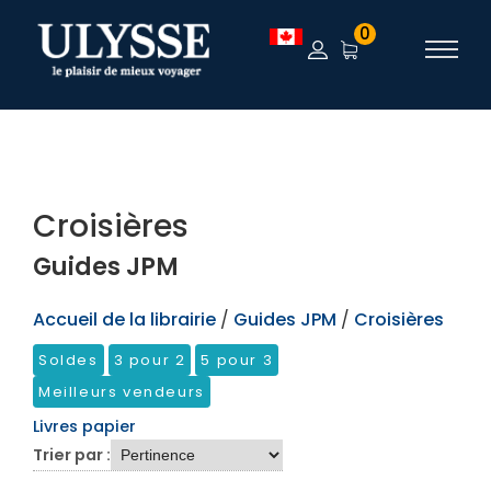
TEST
0
Croisières
Guides JPM
Accueil de la librairie
/
Guides JPM
/
Croisières
Soldes
3 pour 2
5 pour 3
Meilleurs vendeurs
Livres papier
Trier par :