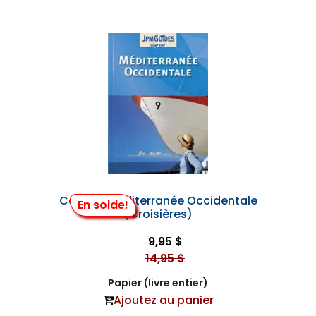
Cap sur Méditerranée Occidentale
En solde!
(Croisières)
9,95 $
14,95 $
Papier (livre entier)
Ajoutez au panier