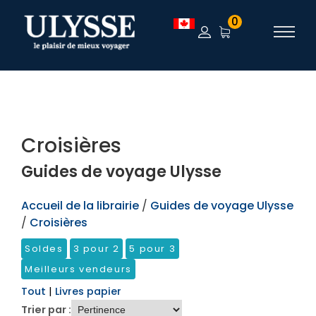
TEST
0
Croisières
Guides de voyage Ulysse
Accueil de la librairie
/
Guides de voyage Ulysse
/
Croisières
Soldes
3 pour 2
5 pour 3
Meilleurs vendeurs
Tout
|
Livres papier
Trier par :