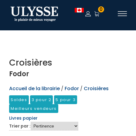
TEST
0
Croisières
Fodor
Accueil de la librairie
/
Fodor
/
Croisières
Soldes
3 pour 2
5 pour 3
Meilleurs vendeurs
Livres papier
Trier par :